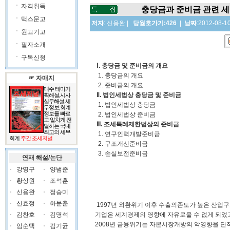
자격취득
충당금과 준비금 관련 
택스문고
저자
:
신용완
|
당월호가기:426
|
날짜
:2012-08-1
원고기고
필자소개
구독신청
Ⅰ. 충당금 및 준비금의 개요
1. 충당금의 개요
☞ 자매지
2. 준비금의 개요
매주 테마기
Ⅱ. 법인세법상 충당금 및 준비금
획해설,시사
실무해설,세
1. 법인세법상 충당금
무정보,회계
정보를 빠르
2. 법인세법상 준비금
고 알차게 전
Ⅲ. 조세특례제한법상의 준비금
달하는 국내
최고의 세무
1. 연구인력개발준비금
회계
주간 조세저널
2. 구조개선준비금
3. 손실보전준비금
연재 해설/논단
강영구
양범준
황상원
조석훈
신용완
정승미
신효정
하문춘
1997년 외환위기 이후 수출의존도가 높은 산업
김찬호
김명석
기업은 세계경제의 영향에 자유로울 수 없게 되
2008년 금융위기는 자본시장개방의 악영향을 단적
임순택
김기균