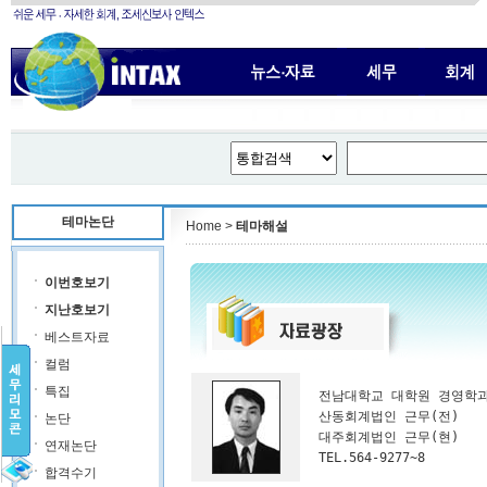
테마논단
Home >
테마해설
이번호보기
지난호보기
베스트자료
컬럼
특집
전남대학교 대학원 경영학과 
산동회계법인 근무(전) 

논단
대주회계법인 근무(현) 

연재논단
TEL.564-9277~8
합격수기