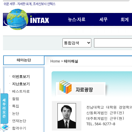
테마논단
Home >
테마해설
이번호보기
지난호보기
베스트자료
컬럼
특집
전남대학교 대학원 경영학과 
산동회계법인 근무(전) 

논단
대주회계법인 근무(현) 

연재논단
TEL.564-9277~8
합격수기