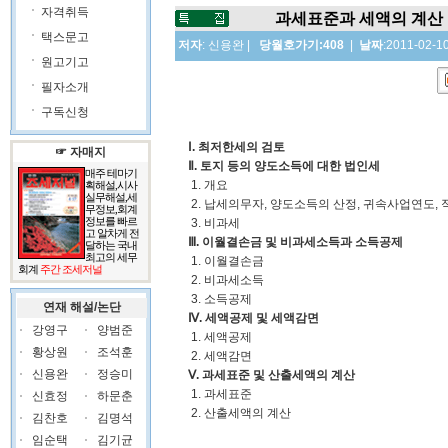
자격취득
과세표준과 세액의 계산
택스문고
저자
:
신용완
|
당월호가기:408
|
날짜
:2011-02-1
원고기고
필자소개
구독신청
Ⅰ. 최저한세의 검토
☞ 자매지
Ⅱ. 토지 등의 양도소득에 대한 법인세
매주 테마기
1. 개요
획해설,시사
실무해설,세
2. 납세의무자, 양도소득의 산정, 귀속사업연도,
무정보,회계
정보를 빠르
3. 비과세
고 알차게 전
Ⅲ. 이월결손금 및 비과세소득과 소득공제
달하는 국내
최고의 세무
1. 이월결손금
회계
주간 조세저널
2. 비과세소득
3. 소득공제
연재 해설/논단
Ⅳ. 세액공제 및 세액감면
강영구
양범준
1. 세액공제
황상원
조석훈
2. 세액감면
신용완
정승미
Ⅴ. 과세표준 및 산출세액의 계산
1. 과세표준
신효정
하문춘
2. 산출세액의 계산
김찬호
김명석
임순택
김기균