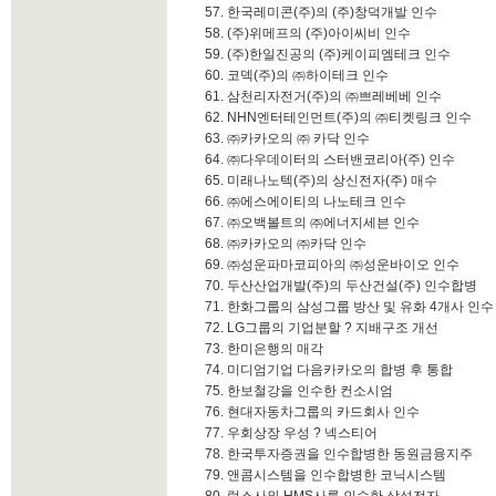
57. 한국레미콘(주)의 (주)창덕개발 인수
58. (주)위메프의 (주)아이씨비 인수
59. (주)한일진공의 (주)케이피엠테크 인수
60. 코덱(주)의 ㈜하이테크 인수
61. 삼천리자전거(주)의 ㈜쁘레베베 인수
62. NHN엔터테인먼트(주)의 ㈜티켓링크 인수
63. ㈜카카오의 ㈜ 카닥 인수
64. ㈜다우데이터의 스터밴코리아(주) 인수
65. 미래나노텍(주)의 상신전자(주) 매수
66. ㈜에스에이티의 나노테크 인수
67. ㈜오백볼트의 ㈜에너지세븐 인수
68. ㈜카카오의 ㈜카닥 인수
69. ㈜성운파마코피아의 ㈜성운바이오 인수
70. 두산산업개발(주)의 두산건설(주) 인수합병
71. 한화그룹의 삼성그룹 방산 및 유화 4개사 인수
72. LG그룹의 기업분할 ? 지배구조 개선
73. 한미은행의 매각
74. 미디엄기업 다음카카오의 합병 후 통합
75. 한보철강을 인수한 컨소시엄
76. 현대자동차그룹의 카드회사 인수
77. 우회상장 우성 ? 넥스티어
78. 한국투자증권을 인수합병한 동원금융지주
79. 앤콤시스템을 인수합병한 코닉시스템