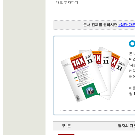
태로 투자한다.
문서 전체를 원하시면
↑상단 다
본 
택스
"새
캐
해온
매월
월 
구 분
필자의 다