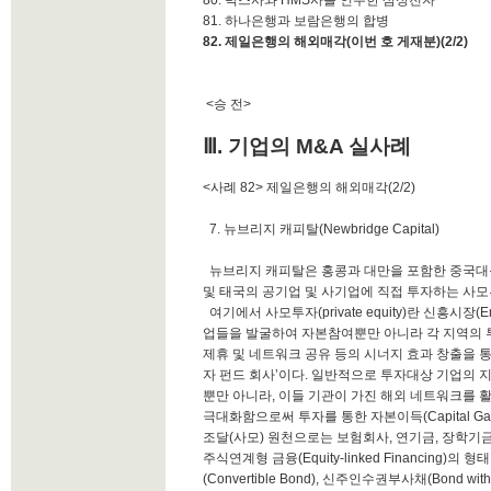
80. 럭스사와 HMS사를 인수한 삼성전자
81. 하나은행과 보람은행의 합병
82. 제일은행의 해외매각(이번 호 게재분)(2/2)
<승 전>
Ⅲ. 기업의 M&A 실사례
<사례 82> 제일은행의 해외매각(2/2)
7. 뉴브리지 캐피탈(Newbridge Capital)
뉴브리지 캐피탈은 홍콩과 대만을 포함한 중국대륙과
및 태국의 공기업 및 사기업에 직접 투자하는 사모투자회사(
여기에서 사모투자(private equity)란 신흥시장(E
업들을 발굴하여 자본참여뿐만 아니라 각 지역의 투자대상
제휴 및 네트워크 공유 등의 시너지 효과 창출을 
자 펀드 회사’이다. 일반적으로 투자대상 기업의 
뿐만 아니라, 이들 기관이 가진 해외 네트워크를 활
극대화함으로써 투자를 통한 자본이득(Capital Ga
조달(사모) 원천으로는 보험회사, 연기금, 장학기금
주식연계형 금융(Equity-linked Financing)의 형태
(Convertible Bond), 신주인수권부사채(Bond with