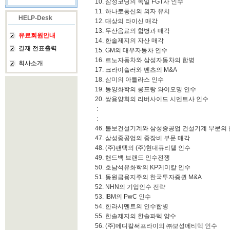
10. 삼성코닝의 독일 FGT사 인수
11. 하나로통신의 외자 유치
HELP-Desk
12. 대상의 라이신 매각
13. 두산음료의 합병과 매각
유료회원안내
14. 한솔제지의 자산 매각
결재 전표출력
15. GM의 대우자동차 인수
16. 르노자동차와 삼성자동차의 합병
회사소개
17. 크라이슬러와 벤츠의 M&A
18. 삼미의 아틀라스 인수
19. 동양화학의 롱프랑 와이오밍 인수
20. 쌍용양회의 리버사이드 시멘트사 인수
:
:
46. 볼보건설기계와 삼성중공업 건설기계 부문의
47. 삼성중공업의 중장비 부문 매각
48. (주)팬택의 (주)현대큐리텔 인수
49. 핸드백 브랜드 인수전쟁
50. 호남석유화학의 KP케미칼 인수
51. 동원금융지주의 한국투자증권 M&A
52. NHN의 기업인수 전략
53. IBM의 PwC 인수
54. 한라시멘트의 인수합병
55. 한솔제지의 한솔파텍 양수
56. (주)메디칼써프라이의 ㈜보성메티텍 인수