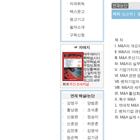
자격취득
택스문고
저자
:
임순택
|
원고기고
필자소개
구독신청
목 차
Ⅰ. M&A의 개
☞ 자매지
Ⅱ. M&A의 거
매주 테마기
Ⅲ. M&A 주선
획해설,시사
실무해설,세
Ⅳ. M&A의 실
무정보,회계
정보를 빠르
Ⅴ. 기업가치의
고 알차게 전
Ⅵ. M&A 관련 
달하는 국내
최고의 세무
Ⅶ. 벤처기업의 
회계
주간 조세저널
Ⅷ. M&A와 
Ⅸ. M&A 활성
연재 해설/논단
Ⅹ. 특수 M&A
강영구
양범준
1. 적대적 M&A
황상원
조석훈
2. 벤처기업 관
신용완
정승미
Ⅺ. M&A 실제
신효정
하문춘
김찬호
김명석
임순택
김기균