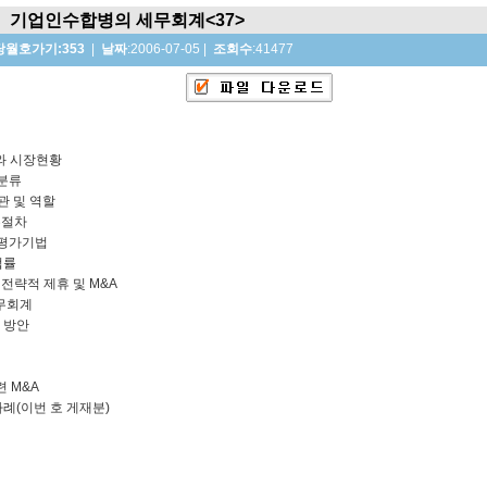
기업인수합병의 세무회계<37>
당월호가기:353
|
날짜
:2006-07-05
|
조회수
:41477
요와 시장현황
래분류
기관 및 역할
무절차
 평가기법
법률
전략적 제휴 및 M&A
세무회계
화 방안
련 M&A
 사례(이번 호 게재분)