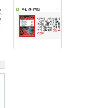
주간 조세저널
와
병이
매주 테마기획해설,시
병
사실무해설,세무정보,
아
회계정보를 빠르고 알
차게 전달하는 국내최
택
고의 세무회계
전문 주
간잡지