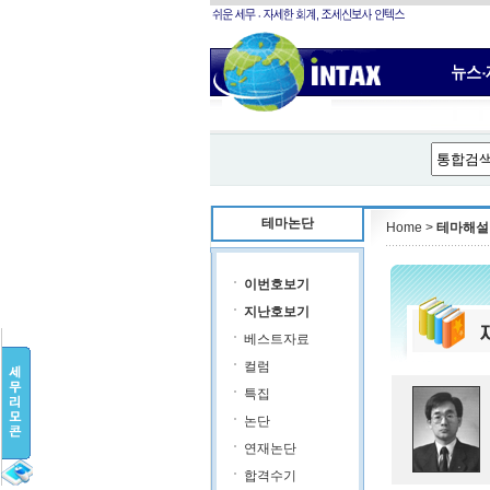
테마논단
Home >
테마해설
이번호보기
지난호보기
베스트자료
컬럼
특집
논단
연재논단
합격수기