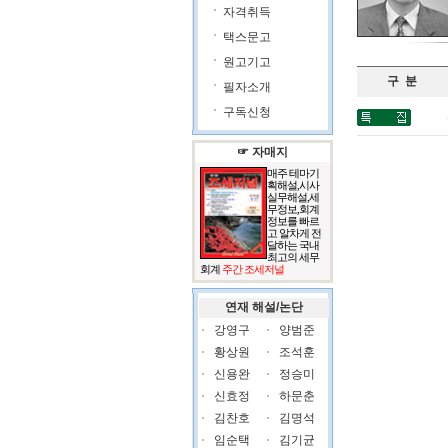
자격취득
택스문고
원고기고
구 분
필자소개
구독신청
☞ 자매지
매주 테마기
획해설,시사
실무해설,세
무정보,회계
정보를 빠르
고 알차게 전
달하는 국내
최고의 세무
회계
주간 조세저널
연재 해설/논단
강영구
양범준
황상원
조석훈
신용완
정승미
신효정
하문춘
김찬호
김명석
임순택
김기균