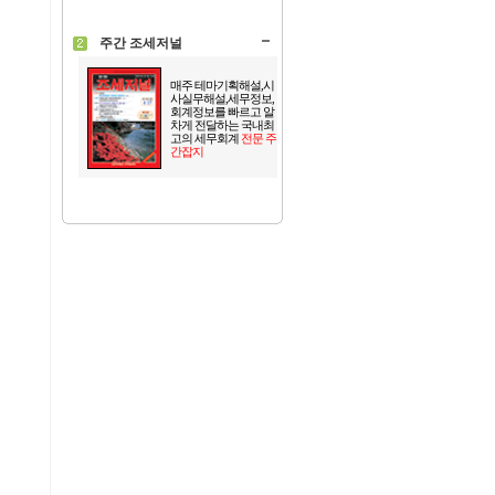
주간 조세저널
매주 테마기획해설,시
사실무해설,세무정보,
회계정보를 빠르고 알
차게 전달하는 국내최
고의 세무회계
전문 주
간잡지