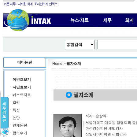
테마논단
Home >
필자소개
이번호보기
지난호보기
베스트자료
컬럼
특집
저자 : 손상익
논단
서울대학교 대학원 경영학과 졸
연재논단
한성경상학원 세법강사
합격수기
삼일사이버학원 세법강사