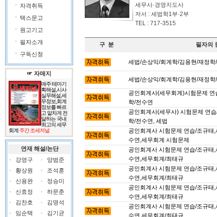
세무사·경영지도사
자격취득
저서 : 세법학1부·2부
택스문고
TEL : 717-3515
원고기고
필자소개
구 분
필자의 
구독신청
세법/손상익/회계학/김용현/재정학
☞ 자매지
세법/손상익/회계학/김용현/재정학
매주 테마기
획해설,시사
공인회계사(세무회계)시험문제 연습/
실무해설,세
무정보,회계
학/전수연
정보를 빠르
공인회계사(세무사) 시험문제 연습/
고 알차게 전
달하는 국내
학/전수연, 세법
최고의 세무
회계
주간 조세저널
공인회계사 시험문제 연습/조규태,
수연,세무회계 시험문제
연재 해설/논단
공인회계사 시험문제 연습/조규태,
수연,세무회계/최태규
강영구
양범준
공인회계사 시험문제 연습/조규태,
황상원
조석훈
수연,세무회계/최태규
신용완
정승미
공인회계사 시험문제 연습/조규태,
신효정
하문춘
수연,세무회계/최태규
김찬호
김명석
공인회계사 시험문제 연습/조규태,
임순택
김기균
수연,세무회계/최태규