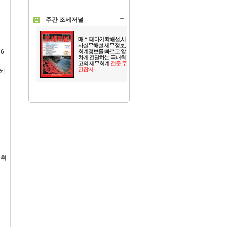
주간 조세저널
매주 테마기획해설,시
사실무해설,세무정보,
6
회계정보를 빠르고 알
차게 전달하는 국내최
고의 세무회계
전문 주
간잡지
되
 취