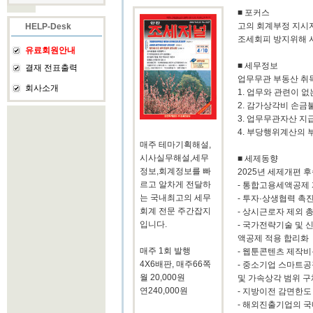
■ 포커스
고의 회계부정 지시자
HELP-Desk
조세회피 방지위해 
유료회원안내
■ 세무정보
결재 전표출력
업무무관 부동산 취
회사소개
1. 업무와 관련이 
2. 감가상각비 손금
3. 업무무관자산 
4. 부당행위계산의 
매주 테마기획해설,
시사실무해설,세무
■ 세제동향
정보,회계정보를 빠
2025년 세제개편 
르고 알차게 전달하
- 통합고용세액공제
는 국내최고의 세무
- 투자·상생협력 촉
회계 전문 주간잡지
- 상시근로자 제외 
입니다.
- 국가전략기술 및
액공제 적용 합리화
매주 1회 발행
- 웹툰콘텐츠 제작
4X6배판, 매주66쪽
- 중소기업 스마트공
월 20,000원
및 가속상각 범위 
연240,000원
- 지방이전 감면한도
- 해외진출기업의 국