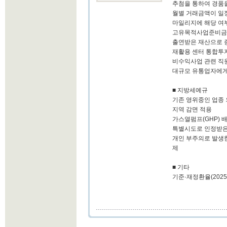
추첨을 통하여 경품
월별 거래금액이 일
마일리지에 해당 여
고유목적사업준비금 
출연받은 재산으로 
재활용 센터 통합
비수익사업 관련 직
대규모 유통업자에게
■ 지방세예규
기존 영위중인 업종
지역 감면 적용
가스열펌프(GHP) 
특별시도로 인정받은
개인 부주의로 발생한
제
■ 기타
기준·재정환율(2025.12