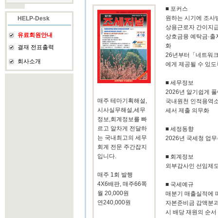
■ 포커스
원하는 시기에 조
HELP-Desk
상용근로자 간이지급
유료회원안내
상호금융 예탁금·출자
화
결재 전표출력
26년부터「네트워크
회사소개
에게 제공될 수 있
■ 세무정보
2026년 알기쉽게 
매주 테마기획해설,
국내원천 인적용역소
시사실무해설,세무
세서 제출 의무화
정보,회계정보를 빠
르고 알차게 전달하
■ 세정동향
는 국내최고의 세무
2026년 국세청 업
회계 전문 주간잡지
입니다.
■ 회계정보
외부감사인 선임제도(’
매주 1회 발행
4X6배판, 매주66쪽
■ 국세예규
월 20,000원
매분기 매출실적에 
연240,000원
자본준비금 감액분과
시 배당 재원의 순서