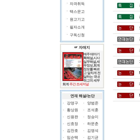
자격취득
택스문고
원고기고
필자소개
구독신청
☞ 자매지
매주 테마기
획해설,시사
실무해설,세
무정보,회계
정보를 빠르
고 알차게 전
달하는 국내
최고의 세무
회계
주간 조세저널
연재 해설/논단
강영구
양범준
황상원
조석훈
신용완
정승미
신효정
하문춘
김찬호
김명석
임순택
김기균