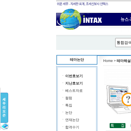
테마논단
Home >
테마해설
이번호보기
지난호보기
베스트자료
컬럼
특집
논단
연재논단
합격수기