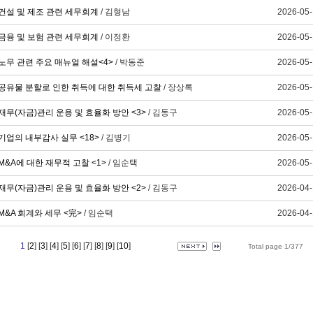
건설 및 제조 관련 세무회계
/ 김형남
2026-05
금융 및 보험 관련 세무회계
/ 이정환
2026-05
노무 관련 주요 매뉴얼 해설<4>
/ 박동준
2026-05
공유물 분할로 인한 취득에 대한 취득세 고찰
/ 장상록
2026-05
재무(자금)관리 운용 및 효율화 방안 <3>
/ 김동구
2026-05
기업의 내부감사 실무 <18>
/ 김병기
2026-05
M&A에 대한 재무적 고찰 <1>
/ 임순택
2026-05
재무(자금)관리 운용 및 효율화 방안 <2>
/ 김동구
2026-04
M&A 회계와 세무 <完>
/ 임순택
2026-04
1
[
2
] [
3
] [
4
] [
5
] [
6
] [
7
] [
8
] [
9
] [
10
]
Total page 1/377