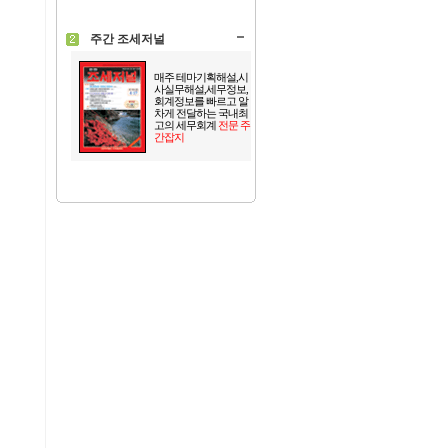
주간 조세저널
매주 테마기획해설,시
사실무해설,세무정보,
회계정보를 빠르고 알
차게 전달하는 국내최
고의 세무회계
전문 주
간잡지