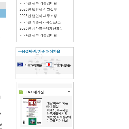
2025년 귀속 기준경비율 ...
2026년 법인세 신고실무
2025년 법인세 세무조정
2026년 기준시가계산표(소...
2026년 시가표준액계산표(...
2024년 귀속 기준경비율 ...
후
기준재정환율
주간과세환율
TAX 매거진
리
· 매달 이슈가 되는
테마 해설
· 회계사, 세무사등
7
전문가들이 기획
· 세법 및 회계실무와
이론을 엮어 해설
을