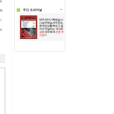
급
주간 조세저널
프트
매주 테마기획해설,시
기
사실무해설,세무정보,
회계정보를 빠르고 알
차게 전달하는 국내최
자
고의 세무회계
전문 주
간잡지