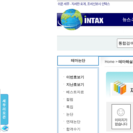
테마논단
Home >
테마해설
이번호보기
지난호보기
베스트자료
컬럼
특집
논단
연재논단
합격수기