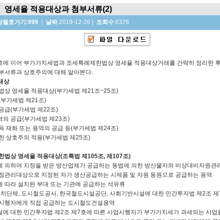
영세율 적용대상과 첨부서류(2)
당월호가기:999
|
날짜
:2019-12-26
|
조회수
:6376
호에 이어 부가가치세법과 조세특례제한법상 영세율 적용대상거래를 간략히 정리한 
부서류과 상호주의에 대해 알아본다.
용대상
세법상 영세율 적용대상(부가세법 제21조~25조)
(부가세법 제21조)
공급(부가세법 제22조)
의 공급(부가세법 제23조)
득 재화 또는 용역의 공급 등(부가세법 제24조)
한 상호주의 적용(부가세법 제25조)
한법상 영세율 적용대상(조특법 제105조, 제107조)
에 의하여 지정을 받은 방산업체가 공급하는 동법에 의한 방산물자와 비상대비자원관
점관리대상으로 지정된 자가 생산공급하는 시제품 및 자원 동원으로 공급하는 용역
 따라 설치된 부대 또는 기관에 공급하는 석유류
치단체, 도시철도공사, 한국철도시설공단, 사회기반시설에 대한 민간투자법 제2조 제
업시행자에게 직접 공급하는 도시철도건설용역
에 대한 민간투자법 제2조 제7호에 따른 사업시행자가 부가가치세가 과세되는 사업