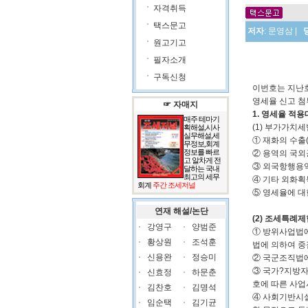
자격취득
택스문고
저자
:
문영삼
|
원고기고
필자소개
구독신청
이번호는 지난
영세율 신고 첨
☞ 자매지
1. 영세율 적
매주 테마기
(1) 부가가치
획해설,시사
실무해설,세
① 재화의 수출
무정보,회계
정보를 빠르
② 용역의 국외
고 알차게 전
③ 외국항행용역
달하는 국내
최고의 세무
④ 기타 외화획
회계
주간 조세저널
⑤ 영세율에 대
연재 해설/논단
(2) 조세특례제
강영구
양범준
① 방위사업법
황상원
조석훈
법에 의하여 중
신용완
정승미
② 국군조직법에
③ 국가?지방자
신효정
하문춘
호에 따른 사
김찬호
김명석
④ 사회기반시설
임순택
김기균